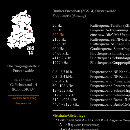
Bunker Fuchsbau (ZGS14) Fürstenwalde
Frequenzen (Auszug)
25 Hz
Ruffrequenz Telefon (Kli
50 Hz
Frequenz Netzspannung
800 Hz
eine bzw. "die" Meßfreq
2100 Hz
Ruffrequenz auf NF-Leitu
3825 Hz
Ruffrequenz NF-Kanal in
60 kHz
Grudfrequenz, Steuerfre
84,08 kHz
Pilotfrequenz Primärgru
411,92 kHz
Pilotfrequenz Sekundärg
1552 kHz
Pilotfrequenz Gruppenpi
Übertragungsstelle 2
Fürstenwalde
0,3 - 2,7 kHz
Frequenzband NF-Kanal 
0,3 - 3,4 kHz
Frequenzband NF-Kanal 
im Zentralen
6 - 54 kHz
Frequenzband Primärgrup
Gefechtsstand 14
60 - 108 kHz
Frequenzband Primärgrup
(Kdo. LSK/LV)
12 - 252 kHz
Frequenzband Sekundärg
_______________
312 - 552 kHz
Frequenzband Sekundärg
Datenschutzerklärung
312 - 4028 kHz
Frequenzband Basis-15-S
Impressum
4404 - 8120 kHz
Frequenzband Basis-15-S
Vierdraht-Gleichlage:
2 Leitungen von A --> B und B --> A
(gleiches Freq
A --> B
(gleiches Frequenzband)
B --> A
(gleiches Frequenzband)