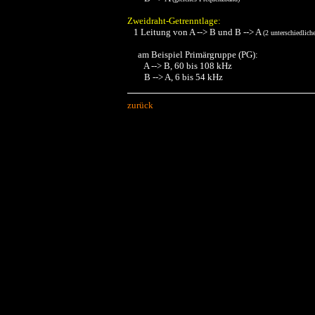
Zweidraht-Getrenntlage:
1 Leitung von A --> B und B --> A
(2 unterschiedlich
am Beispiel Primärgruppe (PG):
A --> B, 60 bis 108 kHz
B --> A, 6 bis 54 kHz
zurück