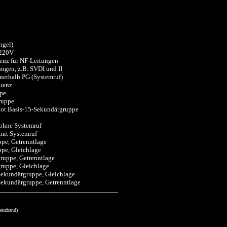
ngel)
 220V
uenz für NF-Leitungen
ngen, z.B. SVDI und II
nerhalb PG (Systemruf)
quenz
ppe
ruppe
lot Basis-15-Sekundärgruppe
ohne Systemruf
mit Systemruf
pe, Getrenntlage
pe, Gleichlage
ruppe, Getrenntlage
ruppe, Gleichlage
ekundärgruppe, Gleichlage
ekundärgruppe, Getrenntlage
uenzband)